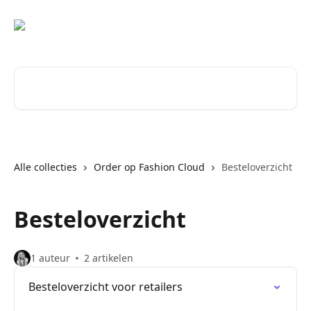
Naar de hoofdinhoud
Zoeken naar artikelen ...
Alle collecties
Order op Fashion Cloud
Besteloverzicht
Besteloverzicht
1 auteur
2 artikelen
Besteloverzicht voor retailers